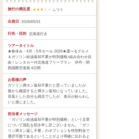
旅行の満足度
★★★
★★
ふつう
出発日
2026/05/31
行先・目的
北海道行き
ツアータイトル
★春休み・4月・5月セール 2026★選べるグルメ
＆ガソリン給油返却不要が特別価格♪組み合わせ自
由！レンタカー付北海道フリープラン 伊丹・関
西国際空港発 4日間
お客様の声
ガソリン満タン返却不要だと思っていましたが、
後から確認すると満タン返却になっていました。
見落とした自分も残念でしたが、表示が紛らわし
いと感じました。
担当者
メッセージ
「ガソリン給油返却不要が特別価格」という文章
について混乱を招き申し訳ございません。「ガソ
リン満タン返し不要」のオプションを特別料金で
選択可能であるということがより明確に伝わるよ