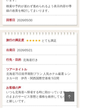
います。
検索や予約が迷わず進められるよう表示内容や導
線の改善を検討してまいります。
回答日
2026/05/30
旅行の満足度
★★★★★
とても満足
出発日
2026/05/21
行先・目的
北海道行き
ツアータイトル
北海道75日前早期割プラン 人気ホテル厳選 レン
タカー付 伊丹・関西国際空港発 5日間
お客様の声
いつも北海道へ帰省する時に助かっています。こ
のままのサービス形態と価格を維持してもらえる
と嬉しいです。
担当者
メッセージ