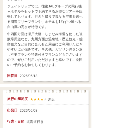
ジェイトリップでは、往復JALグループの飛行機
＋ホテルをセットで予約できるお得なツアーを販
売しております。行きと帰りで異なる空港を選べ
る周遊フリープランや、ホテルを1泊ずつ選べる
自由度の高さが特徴です。
中四国方面は瀬戸大橋・しまなみ海道を使った複
数県周遊など、九州方面は温泉地・歴史観光・離
島観光など目的に合わせた周遊にご利用いただき
やすい点が強みです。その他、ガソリン満タン返
し不要プランや特典付きプランなどもございます
ので、ぜひご利用いただけますと幸いです。次回
のご予約もお待ちしております。
回答日
2026/06/13
旅行の満足度
★★★★
★
満足
出発日
2026/06/08
行先・目的
北海道行き