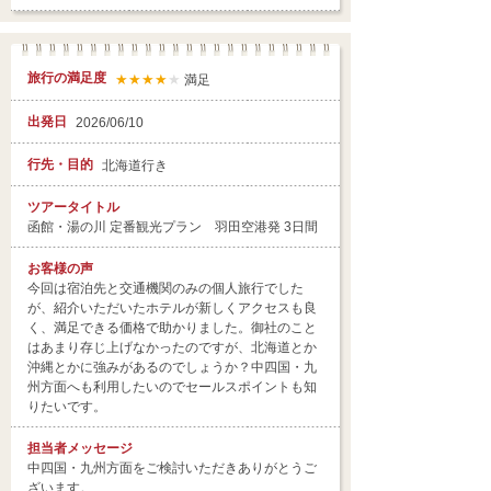
旅行の満足度
★★★★
★
満足
出発日
2026/06/10
行先・目的
北海道行き
ツアータイトル
函館・湯の川 定番観光プラン 羽田空港発 3日間
お客様の声
今回は宿泊先と交通機関のみの個人旅行でした
が、紹介いただいたホテルが新しくアクセスも良
く、満足できる価格で助かりました。御社のこと
はあまり存じ上げなかったのですが、北海道とか
沖縄とかに強みがあるのでしょうか？中四国・九
州方面へも利用したいのでセールスポイントも知
りたいです。
担当者
メッセージ
中四国・九州方面をご検討いただきありがとうご
ざいます。