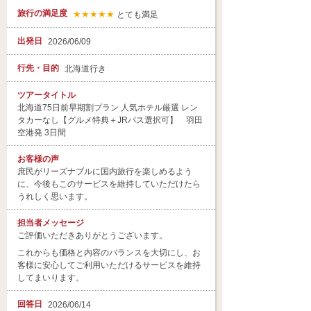
旅行の満足度
★★★★★
とても満足
出発日
2026/06/09
行先・目的
北海道行き
ツアータイトル
北海道75日前早期割プラン 人気ホテル厳選 レン
タカーなし【グルメ特典＋JRパス選択可】 羽田
空港発 3日間
お客様の声
庶民がリーズナブルに国内旅行を楽しめるよう
に、今後もこのサービスを維持していただけたら
うれしく思います。
担当者
メッセージ
ご評価いただきありがとうございます。
これからも価格と内容のバランスを大切にし、お
客様に安心してご利用いただけるサービスを維持
してまいります。
回答日
2026/06/14