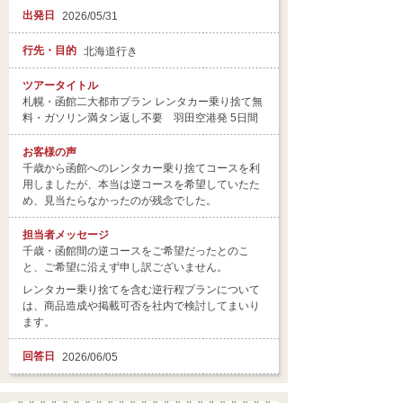
出発日
2026/05/31
行先・目的
北海道行き
ツアータイトル
札幌・函館二大都市プラン レンタカー乗り捨て無
料・ガソリン満タン返し不要 羽田空港発 5日間
お客様の声
千歳から函館へのレンタカー乗り捨てコースを利
用しましたが、本当は逆コースを希望していたた
め、見当たらなかったのが残念でした。
担当者
メッセージ
千歳・函館間の逆コースをご希望だったとのこ
と、ご希望に沿えず申し訳ございません。
レンタカー乗り捨てを含む逆行程プランについて
は、商品造成や掲載可否を社内で検討してまいり
ます。
回答日
2026/06/05