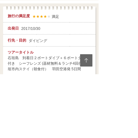
旅行の満足度
★★★★
★
満足
出発日
2017/10/30
行先・目的
ダイビング
ツアータイトル
石垣島 到着日２ボートダイブ＋６ボートダイブ
付き シーフレンズ (器材無料＆ランチ4回付）石
垣市内ステイ（朝食付） 羽田空港発 5日間
お客様の声
ホテルは部屋の中に電子レンジ、洗濯機があり思
いのほかとても快適でした。ダイビングショップ
さんも皆さん良かった。何より目的のマンタを見
られたのは最高でした。
担当者
メッセージ
この度はジェイトリップをご利用頂き、ありがと
うございます。
今回、満足いくご旅行となり嬉しく思います。