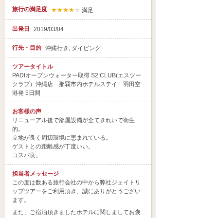
旅行の満足度
★★★★
★
満足
出発日
2019/03/04
行先・目的
沖縄行き, ダイビング
ツアータイトル
PADIオープンウォーター取得 S2 CLUB(エスツー
クラブ）沖縄店 那覇市内ホテルステイ 羽田空
港発 5日間
お客様の声
リニューアル後で部屋設備が全てきれいで衛生
的。
立地が良く周辺環境に恵まれている。
ゲストとの距離感が丁度いい。
コスパ良。
担当者
メッセージ
この度は数ある旅行会社の中から弊社ジェイトリ
ップツアーをご利用頂き、誠にありがとうござい
ます。
また、ご宿泊頂きましたホテルに関しましてお褒