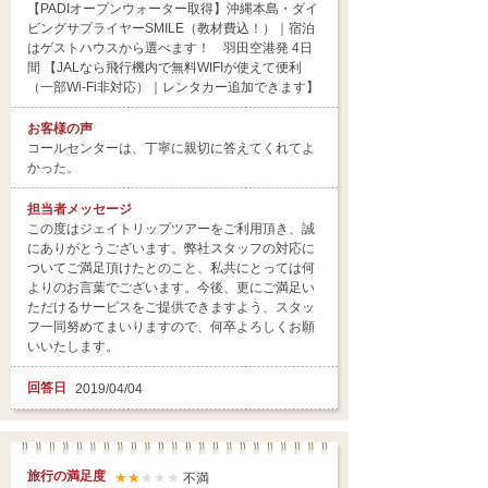
【PADIオープンウォーター取得】沖縄本島・ダイ
ビングサプライヤーSMILE（教材費込！）｜宿泊
はゲストハウスから選べます！ 羽田空港発 4日
間 【JALなら飛行機内で無料WIFIが使えて便利
（一部Wi-Fi非対応）｜レンタカー追加できます】
お客様の声
コールセンターは、丁寧に親切に答えてくれてよ
かった。
担当者
メッセージ
この度はジェイトリップツアーをご利用頂き、誠
にありがとうございます。弊社スタッフの対応に
ついてご満足頂けたとのこと、私共にとっては何
よりのお言葉でございます。今後、更にご満足い
ただけるサービスをご提供できますよう、スタッ
フ一同努めてまいりますので、何卒よろしくお願
いいたします。
回答日
2019/04/04
旅行の満足度
★★
★★★
不満