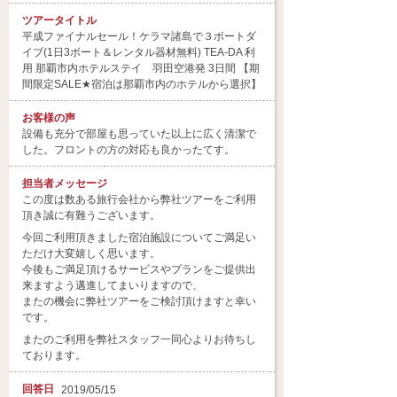
ツアータイトル
平成ファイナルセール！ケラマ諸島で３ボートダ
イブ(1日3ボート＆レンタル器材無料) TEA-DA 利
用 那覇市内ホテルステイ 羽田空港発 3日間 【期
間限定SALE★宿泊は那覇市内のホテルから選択】
お客様の声
設備も充分で部屋も思っていた以上に広く清潔で
した。フロントの方の対応も良かったてす。
担当者
メッセージ
この度は数ある旅行会社から弊社ツアーをご利用
頂き誠に有難うございます。
今回ご利用頂きました宿泊施設についてご満足い
ただけ大変嬉しく思います。
今後もご満足頂けるサービスやプランをご提供出
来ますよう邁進してまいりますので、
またの機会に弊社ツアーをご検討頂けますと幸い
です。
またのご利用を弊社スタッフ一同心よりお待ちし
ております。
回答日
2019/05/15