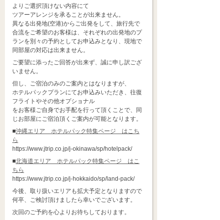
よりご選択頂けない内容にて
ツアーアレンジを承ることが出来ません。
異なる出発地(空港)からご出発をして、旅行先で
合流をご希望のお客様は、それぞれの出発地のプ
ランを別々の予約としてお申込みとなり、現地で
同部屋の対応は出来ません。
ご要望に添ったご回答が出来ず、誠に申し訳ござ
いません。
但し、ご宿泊のみのご案内とはなりますが、
ホテルパックプランにてお申込みいただき、往復
フライトやその他オプショナル
をお客様ご自身でお手配を行って頂くことで、同
じお部屋にご宿泊頂くご案内が可能となります。
■
沖縄エリア ホテルパック特集ページ はこち
ら
https://www.jtrip.co.jp/j-okinawa/sp/hotelpack/
■
北海道エリア ホテルパック特集ページ はこ
ちら
https://www.jtrip.co.jp/j-hokkaido/sp/land-pack/
今後、取り扱いエリアも拡大予定となりますので
何卒、ご検討頂けましたら幸いでございます。
次回のご予約を心よりお待ちしております。