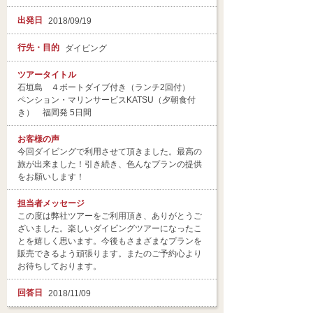
出発日
2018/09/19
行先・目的
ダイビング
ツアータイトル
石垣島 ４ボートダイブ付き（ランチ2回付）
ペンション・マリンサービスKATSU（夕朝食付
き） 福岡発 5日間
お客様の声
今回ダイビングで利用させて頂きました。最高の
旅が出来ました！引き続き、色んなプランの提供
をお願いします！
担当者
メッセージ
この度は弊社ツアーをご利用頂き、ありがとうご
ざいました。楽しいダイビングツアーになったこ
とを嬉しく思います。今後もさまざまなプランを
販売できるよう頑張ります。またのご予約心より
お待ちしております。
回答日
2018/11/09