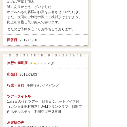
めのお言葉を頂き
誠にありがとうございました。
ホテルへもお客様のお声を共有させていただき、
また、次回のご旅行の際にご検討頂けますよう、
向上を目指し取り組んで参ります。
またのご予約を心よりお待ちしております。
回答日
2019/05/18
旅行の満足度
★★
★★★
不満
出発日
2019/03/03
行先・目的
沖縄行き, ダイビング
ツアータイトル
1泊2日の弾丸ツアー！到着日２ボートダイブ付
（レンタル器材無料）JAMマリンクラブ 那覇市
内ホテルステイ 羽田空港発 2日間
お客様の声