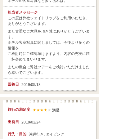
ホテルの客室写真など多くあれば。
担当者
メッセージ
この度は弊社ジェイトリップをご利用いただき、
ありがとうございます。
また貴重なご意見を頂き誠にありがとうございま
す。
ホテル客室写真に関しましては、今後より多くの
情報を
ご検討時にご確認頂けますよう、内容の充実に精
一杯努めてまいります。
またの機会に弊社ツアーをご検討いただけました
ら幸いでございます。
回答日
2019/05/18
旅行の満足度
★★★★
★
満足
出発日
2019/02/24
行先・目的
沖縄行き, ダイビング